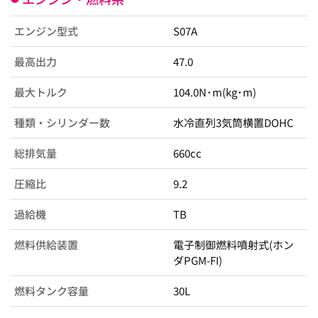
エンジン型式
S07A
最高出力
47.0
最大トルク
104.0N･m(kg･m)
種類・シリンダー数
水冷直列3気筒横置DOHC
総排気量
660cc
圧縮比
9.2
過給機
TB
燃料供給装置
電子制御燃料噴射式(ホン
ダPGM-FI)
燃料タンク容量
30L