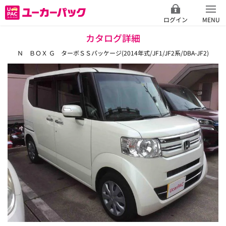
ログイン
MENU
カタログ詳細
Ｎ ＢＯＸ Ｇ ターボＳＳパッケージ(2014年式/JF1/JF2系/DBA-JF2)