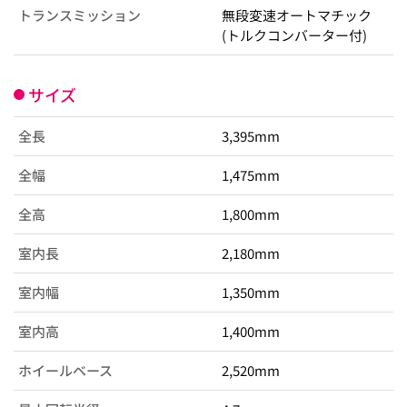
トランスミッション
無段変速オートマチック
(トルクコンバーター付)
サイズ
全長
3,395mm
全幅
1,475mm
全高
1,800mm
室内長
2,180mm
室内幅
1,350mm
室内高
1,400mm
ホイールベース
2,520mm