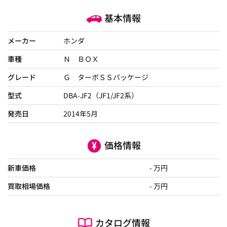
基本情報
メーカー
ホンダ
車種
Ｎ ＢＯＸ
グレード
Ｇ ターボＳＳパッケージ
型式
DBA-JF2（JF1/JF2系）
発売日
2014年5月
価格情報
新車価格
- 万円
買取相場価格
- 万円
カタログ情報