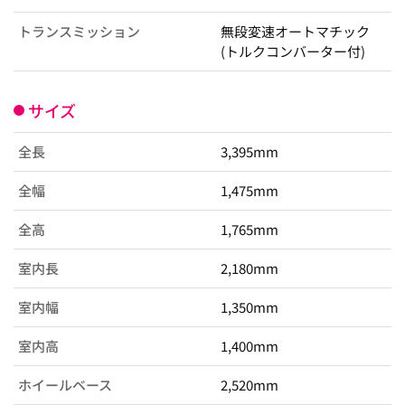
トランスミッション
無段変速オートマチック
(トルクコンバーター付)
サイズ
全長
3,395mm
全幅
1,475mm
全高
1,765mm
室内長
2,180mm
室内幅
1,350mm
室内高
1,400mm
ホイールベース
2,520mm