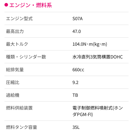
エンジン・燃料系
エンジン型式
S07A
最高出力
47.0
最大トルク
104.0N･m(kg･m)
種類・シリンダー数
水冷直列3気筒横置DOHC
総排気量
660cc
圧縮比
9.2
過給機
TB
燃料供給装置
電子制御燃料噴射式(ホン
ダPGM-FI)
燃料タンク容量
35L