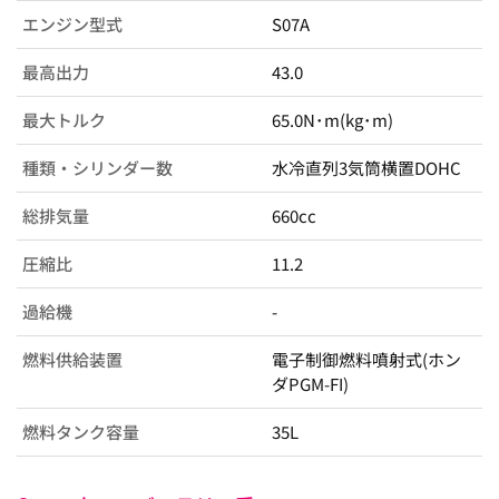
エンジン型式
S07A
最高出力
43.0
最大トルク
65.0N･m(kg･m)
種類・シリンダー数
水冷直列3気筒横置DOHC
総排気量
660cc
圧縮比
11.2
過給機
-
燃料供給装置
電子制御燃料噴射式(ホン
ダPGM-FI)
燃料タンク容量
35L