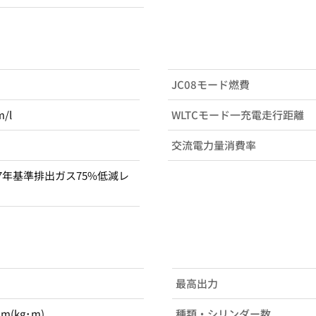
JC08モード燃費
m/l
WLTCモード一充電走行距離
交流電力量消費率
7年基準排出ガス75%低減レ
最高出力
･m(kg･m)
種類・シリンダー数