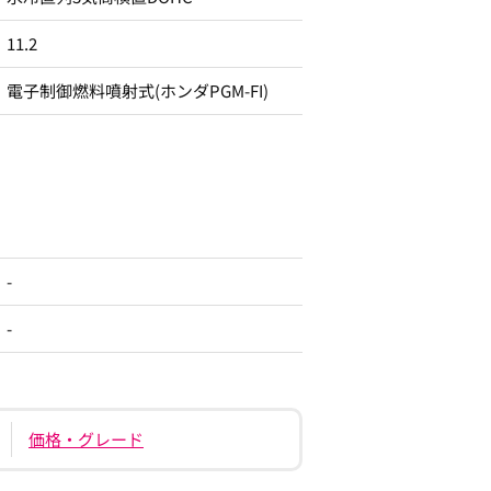
11.2
電子制御燃料噴射式(ホンダPGM-FI)
-
-
価格・グレード