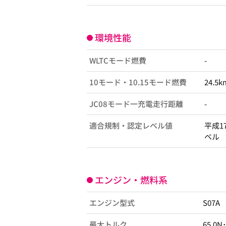
環境性能
WLTCモード燃費
-
10モード・10.15モード燃費
24.5k
JC08モード一充電走行距離
-
適合規制・認定レベル値
平成1
ベル
エンジン・燃料系
エンジン型式
S07A
最大トルク
65.0N