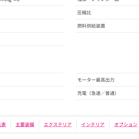
圧縮比
燃料供給装置
モーター最高出力
充電（急速／普通）
元表
主要装備
エクステリア
インテリア
オプション