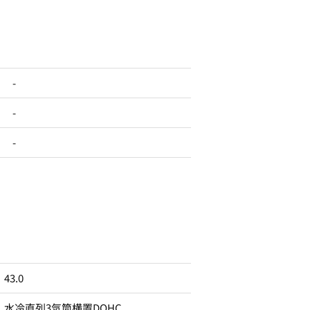
-
-
-
43.0
水冷直列3気筒横置DOHC