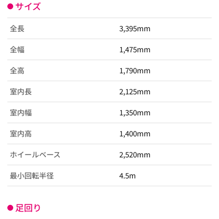
サイズ
全長
3,395mm
全幅
1,475mm
全高
1,790mm
室内長
2,125mm
室内幅
1,350mm
室内高
1,400mm
ホイールベース
2,520mm
最小回転半径
4.5m
足回り