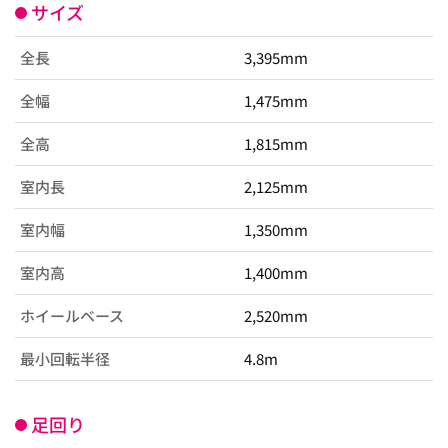
サイズ
全長
3,395mm
全幅
1,475mm
全高
1,815mm
室内長
2,125mm
室内幅
1,350mm
室内高
1,400mm
ホイールベース
2,520mm
最小回転半径
4.8m
足回り