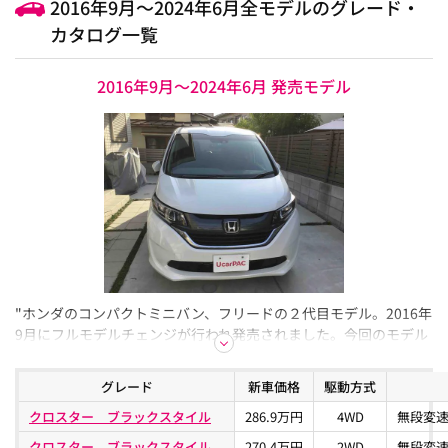
2016年9月～2024年6月全モデルのグレード・
カタログ一覧
2016年9月～2024年6月 発売モデル
"ホンダのコンパクトミニバン、フリードの２代目モデル。2016年
9月にフルモデルチェンジが行われ発売されました。今回のモデル
の特徴は「7days Wonderful Mobility」をコンセプトに、「いつで
も」、「どこでも」、「だれでも」用途に応じて使える車として
グレード
新車価格
駆動方式
開発されていることです。3列シート車のフリード、2列シート車
クロスター ブラックスタイル
286.9万円
4WD
無段変速
のフリード+、福祉車両も登場しており、多様なニーズにも応えら
れる、16通りのバリエーションが揃っています。コンパクトミニ
クロスター ブラックスタイル
270.4万円
2WD
無段変速