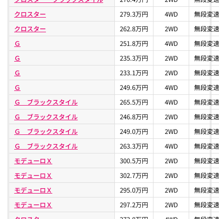
バン初のハイブリッド4WD車に加えて、車いす仕様車にもハイブ
クロスター
279.3万円
4WD
無段変速
リッドが設定されています。 更に、先進の安全運転支援システ
ム「ホンダ センシング」がタイプ別に設定されており、安心感の
クロスター
262.8万円
2WD
無段変速
ある仕様になっています。
Ｇ
251.8万円
4WD
無段変速
メーカー希望小売価格は1,880,000円～2,748,200円となっていま
す。
Ｇ
235.3万円
2WD
無段変速
Ｇ
233.1万円
2WD
無段変速
Ｇ
249.6万円
4WD
無段変速
Ｇ ブラックスタイル
265.5万円
4WD
無段変速
Ｇ ブラックスタイル
246.8万円
2WD
無段変速
Ｇ ブラックスタイル
249.0万円
2WD
無段変速
Ｇ ブラックスタイル
263.3万円
4WD
無段変速
モデューロＸ
300.5万円
2WD
無段変速
モデューロＸ
302.7万円
2WD
無段変速
モデューロＸ
295.0万円
2WD
無段変速
モデューロＸ
297.2万円
2WD
無段変速