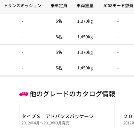
トランスミッション
乗車定員
車両重量
JC08モード燃費
-
5名
1,370kg
-
-
5名
1,450kg
-
-
5名
1,370kg
-
-
5名
1,450kg
-
他のグレードのカタログ情報
タイプＳ アドバンスパッケージ
２０
2012年4月～2013年3月発売
201