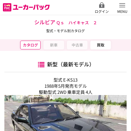
ログイン
MENU
シルビア
Ｑｓ ハイキャス ２
型式・モデル別カタログ
カタログ
新車
中古車
買取
新型（最新モデル）
型式 E-KS13
1988年5月発売モデル
駆動型式 2WD 乗車定員 4人