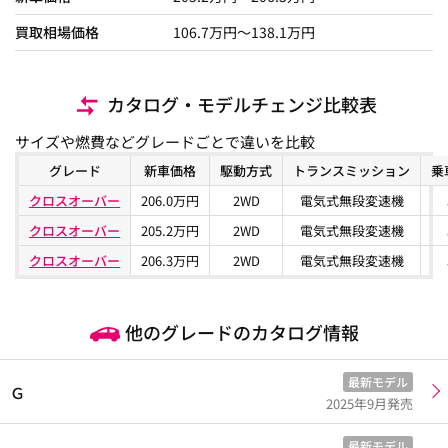
買取相場価格
106.7
万円〜
138.1
万円
カタログ・モデルチェンジ比較表
サイズや燃費などグレードごとで違いを比較
グレード
新車価格
駆動方式
トランスミッション
乗
クロスオーバー
206.0万円
2WD
電気式無段変速機
クロスオーバー
205.2万円
2WD
電気式無段変速機
クロスオーバー
206.3万円
2WD
電気式無段変速機
他のグレードのカタログ情報
最新モデル
Ｇ
2025年9月発売
最新モデル