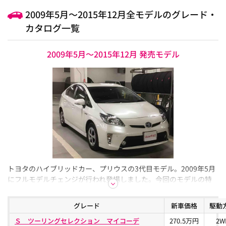
2009年5月～2015年12月全モデルのグレード・
カタログ一覧
2009年5月～2015年12月 発売モデル
トヨタのハイブリッドカー、プリウスの3代目モデル。2009年5月
にフルモデルチェンジが行われ登場しました。今回のモデルの特
徴は、ハイブリッドシステムの進化による燃費性能と走行性能の
さらなる向上です。今回採用されたハイブリッドシステムのTHS2
グレード
新車価格
駆動
ではシステム全体の9割超が新開発となり、小型軽量化・高効率化
Ｓ ツーリングセレクション マイコーデ
270.5万円
2W
が図られました。これにより世界トップレベルの燃費性能を獲得