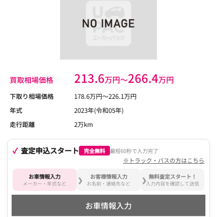
213.6
266.4
万円〜
万円
買取相場価格
下取り相場価格
178.6
万円〜
226.1
万円
年式
2023年(令和05年)
走行距離
2万km
査定申込スタート
完全無料
最短60秒で入力完了
※トラック・バスの方はこちら
お車情報入力
お客様情報入力
無料査定スタート！
メーカー・年式など
お名前・連絡先など
入力内容を確認して送信
お車情報入力