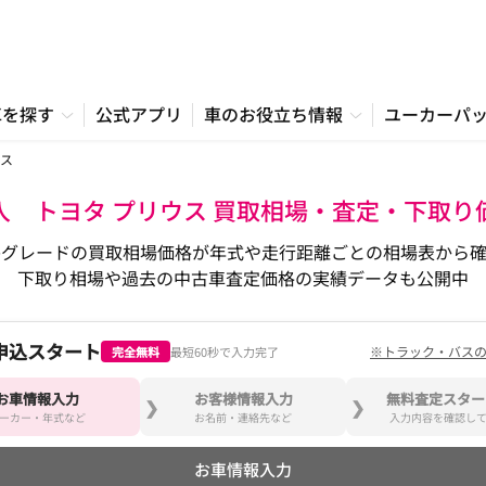
車を探す
公式アプリ
車のお役立ち情報
ユーカーパ
ス
入 トヨタ プリウス 買取相場・査定・下取り
各グレードの買取相場価格が年式や走行距離ごとの相場表から確
下取り相場や過去の中古車査定価格の実績データも公開中
申込スタート
※トラック・バス
完全無料
最短60秒で入力完了
お車情報入力
お客様情報入力
無料査定スター
ーカー・年式など
お名前・連絡先など
入力内容を確認し
お車情報入力