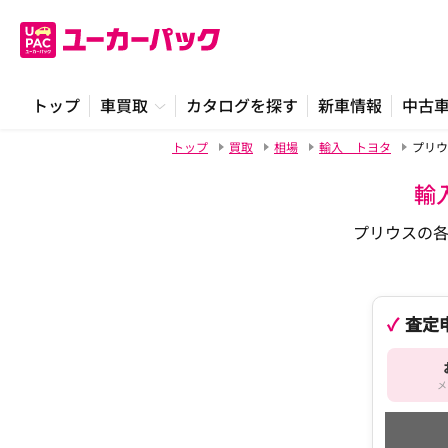
トップ
車買取
カタログを探す
新車情報
中古
トップ
買取
相場
輸入 トヨタ
プリウ
輸
プリウスの
査定
メ