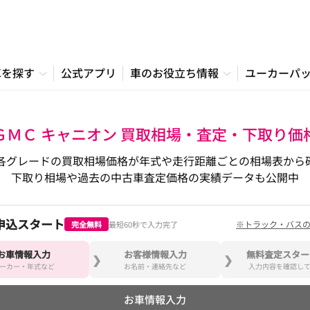
車を探す
公式アプリ
車のお役立ち情報
ユーカーパ
ＧＭＣ キャニオン 買取相場・査定・下取り価
各グレードの買取相場価格が年式や走行距離ごとの相場表から
下取り相場や過去の中古車査定価格の実績データも公開中
申込スタート
※トラック・バス
完全無料
最短60秒で入力完了
お車情報入力
お客様情報入力
無料査定スター
ーカー・年式など
お名前・連絡先など
入力内容を確認し
お車情報入力