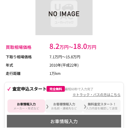
8.2
18.0
万円〜
万円
買取相場価格
下取り相場価格
7.1
万円〜
15.8
万円
年式
2010年(平成22年)
走行距離
1万km
査定申込スタート
完全無料
最短60秒で入力完了
※トラック・バスの方はこちら
お車情報入力
お客様情報入力
無料査定スタート！
メーカー・年式など
お名前・連絡先など
入力内容を確認して送信
お車情報入力