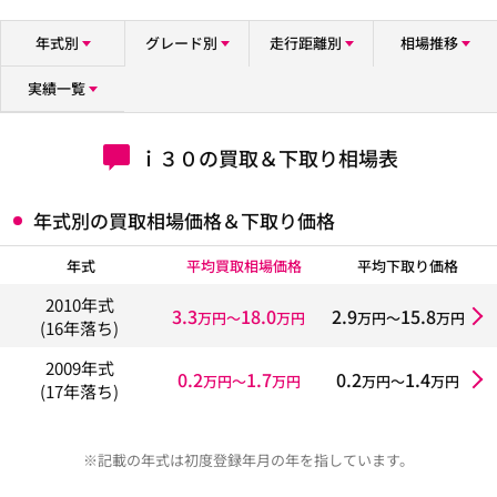
年式別
グレード別
走行距離別
相場推移
実績一覧
ｉ３０の買取＆下取り相場表
年式別の買取相場価格＆下取り価格
年式
平均買取相場価格
平均下取り価格
2010年式
3.3
18.0
2.9
15.8
万円〜
万円
万円〜
万円
(16年落ち)
2009年式
0.2
1.7
0.2
1.4
万円〜
万円
万円〜
万円
(17年落ち)
※記載の年式は初度登録年月の年を指しています。