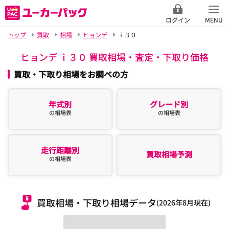
ログイン
MENU
トップ
買取
相場
ヒョンデ
ｉ３０
ヒョンデ ｉ３０ 買取相場・査定・下取り価格
買取・下取り相場をお調べの方
年式別
グレード別
の相場表
の相場表
走行距離別
買取相場予測
の相場表
買取相場・下取り相場データ
(2026年8月現在)