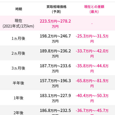
買取相場価格
現在との差額
時期
(予測)
(最大)
223.5
278.2
現在
万円〜
-
(2021年式/2万km)
万円
198.2
246.7
-25.3
-31.5
万円〜
万円〜
万
1ヵ月後
万円
円
189.8
236.2
-33.7
-42.0
万円〜
万円〜
万
2ヵ月後
万円
円
187.7
233.6
-35.8
-44.6
万円〜
万円〜
万
3ヵ月後
万円
円
157.7
196.3
-65.8
-81.9
万円〜
万円〜
万
半年後
万円
円
183.1
227.9
-40.4
-50.3
万円〜
万円〜
万
1年後
万円
円
186.8
232.5
-36.7
-45.7
万円〜
万円〜
万
2年後