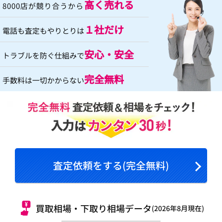
高く売れる
8000店が競り合うから
１社だけ
電話も査定もやりとりは
安心・安全
トラブルを防ぐ仕組みで
完全無料
手数料は一切かからない
査定依頼をする(完全無料)
買取相場・下取り相場データ
(2026年8月現在)