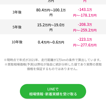
万円
円
-143.1
80.4
100.1
万
万円〜
万
3年後
-178.1
円
円〜
万円
-208.3
15.2
19.0
万
万円〜
万
5年後
-259.2
円
円〜
万円
-223.1
万
0.4
0.6
10年後
万円〜
万円
-277.6
円〜
万円
※現時点で年式が2021年、走行距離が2万kmの条件で算出しています。
※買取相場価格(予測)は弊社が独自に統計分析した値であり実際の買取
価格を保証するものではありません。
LINEで
相場情報･新着実績を受け取る