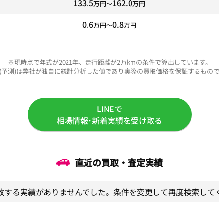
133.5
162.0
万円〜
万円
0.6
0.8
万円〜
万円
※現時点で年式が2021年、走行距離が2万kmの条件で算出しています。
(予測)は弊社が独自に統計分析した値であり実際の買取価格を保証するもの
LINEで
相場情報･新着実績を受け取る
直近の買取・査定実績
致する実績がありませんでした。条件を変更して再度検索して