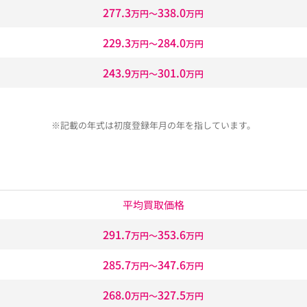
277.3
338.0
万円〜
万円
229.3
284.0
万円〜
万円
243.9
301.0
万円〜
万円
※記載の年式は初度登録年月の年を指しています。
平均買取価格
291.7
353.6
万円〜
万円
285.7
347.6
万円〜
万円
268.0
327.5
万円〜
万円