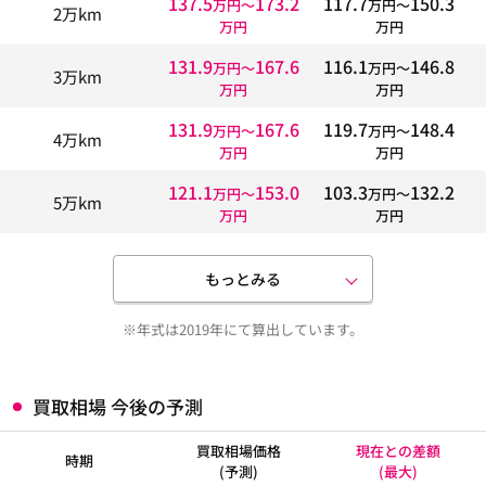
137.5
173.2
117.7
150.3
万円〜
万円〜
2万km
万円
万円
131.9
167.6
116.1
146.8
万円〜
万円〜
3万km
万円
万円
131.9
167.6
119.7
148.4
万円〜
万円〜
4万km
万円
万円
121.1
153.0
103.3
132.2
万円〜
万円〜
5万km
万円
万円
もっとみる
※年式は2019年にて算出しています。
買取相場 今後の予測
買取相場価格
現在との差額
時期
(予測)
(最大)