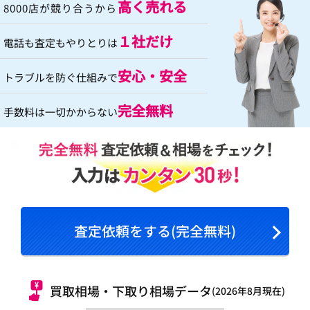
高く売れる
8000店が競り合うから
１社だけ
電話も査定もやりとりは
安心・安全
トラブルを防ぐ仕組みで
完全無料
手数料は一切かからない
査定依頼をする(完全無料)
買取相場・下取り相場データ
(2026年8月現在)