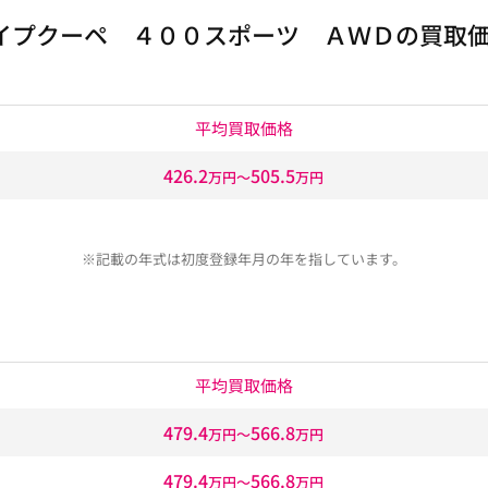
イプクーペ ４００スポーツ ＡＷＤの買取
平均買取価格
426.2
505.5
万円〜
万円
※記載の年式は初度登録年月の年を指しています。
平均買取価格
479.4
566.8
万円〜
万円
479.4
566.8
万円〜
万円