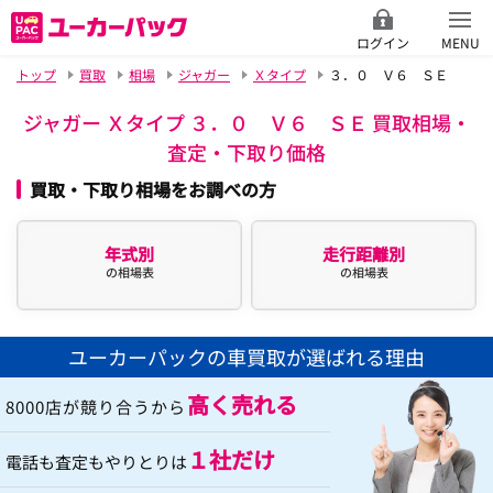
ログイン
MENU
トップ
買取
相場
ジャガー
Ｘタイプ
３．０ Ｖ６ ＳＥ
ジャガー Ｘタイプ ３．０ Ｖ６ ＳＥ 買取相場・
査定・下取り価格
買取・下取り相場をお調べの方
年式別
走行距離別
の相場表
の相場表
ユーカーパックの車買取が選ばれる理由
高く売れる
8000店が競り合うから
１社だけ
電話も査定もやりとりは