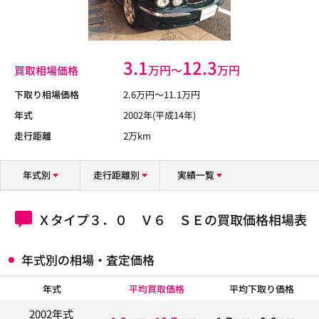
3.1
12.3
万円〜
万円
買取相場価格
下取り相場価格
2.6
万円〜
11.1
万円
年式
2002年(平成14年)
走行距離
2万km
年式別
走行距離別
実績一覧
Ｘタイプ３．０ Ｖ６ ＳＥの買取価格相場表
年式別の相場・査定価格
年式
平均買取価格
平均下取り価格
2002年式