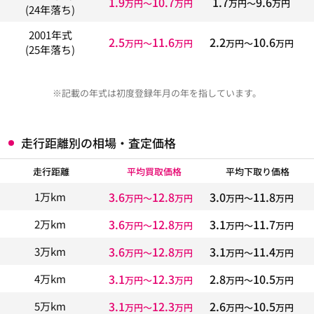
1.9
10.7
1.7
9.6
万円〜
万円
万円〜
万円
(24年落ち)
2001年式
2.5
11.6
2.2
10.6
万円〜
万円
万円〜
万円
(25年落ち)
※記載の年式は初度登録年月の年を指しています。
走行距離別の相場・査定価格
走行距離
平均買取価格
平均下取り価格
3.6
12.8
3.0
11.8
1万km
万円〜
万円
万円〜
万円
3.6
12.8
3.1
11.7
2万km
万円〜
万円
万円〜
万円
3.6
12.8
3.1
11.4
3万km
万円〜
万円
万円〜
万円
3.1
12.3
2.8
10.5
4万km
万円〜
万円
万円〜
万円
3.1
12.3
2.6
10.5
5万km
万円〜
万円
万円〜
万円