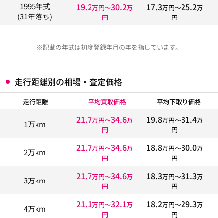
19.2
30.2
17.3
25.2
1995年式
万円〜
万
万円〜
万
(31年落ち)
円
円
※記載の年式は初度登録年月の年を指しています。
走行距離別の相場・査定価格
走行距離
平均買取価格
平均下取り価格
21.7
34.6
19.8
31.4
万円〜
万
万円〜
万
1万km
円
円
21.7
34.6
18.8
30.0
万円〜
万
万円〜
万
2万km
円
円
21.7
34.6
18.3
31.3
万円〜
万
万円〜
万
3万km
円
円
21.1
32.1
18.2
29.3
万円〜
万
万円〜
万
4万km
円
円