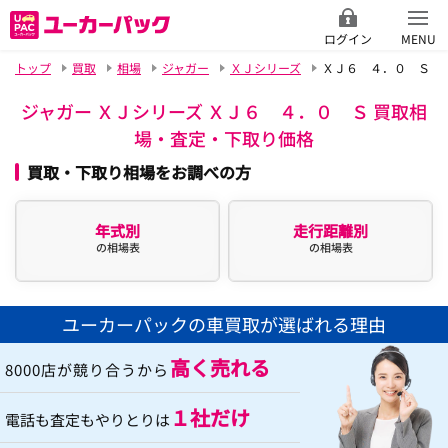
ログイン
MENU
トップ
買取
相場
ジャガー
ＸＪシリーズ
ＸＪ６ ４．０ Ｓ
ジャガー ＸＪシリーズ ＸＪ６ ４．０ Ｓ 買取相
場・査定・下取り価格
買取・下取り相場をお調べの方
年式別
走行距離別
の相場表
の相場表
ユーカーパックの車買取が選ばれる理由
高く売れる
8000店が競り合うから
１社だけ
電話も査定もやりとりは