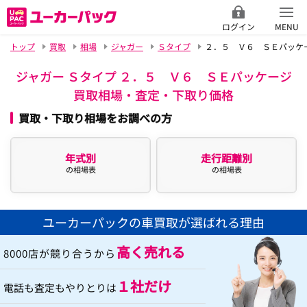
ログイン
MENU
トップ
買取
相場
ジャガー
Ｓタイプ
２．５ Ｖ６ ＳＥパッケ
ジャガー Ｓタイプ ２．５ Ｖ６ ＳＥパッケージ
買取相場・査定・下取り価格
買取・下取り相場をお調べの方
年式別
走行距離別
の相場表
の相場表
ユーカーパックの車買取が選ばれる理由
高く売れる
8000店が競り合うから
１社だけ
電話も査定もやりとりは