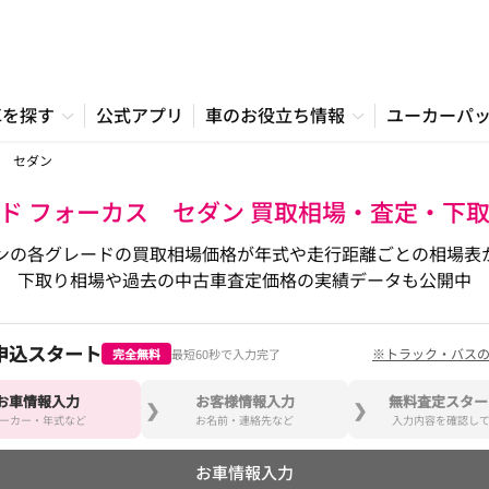
車を探す
公式アプリ
車のお役立ち情報
ユーカーパ
 セダン
ド フォーカス セダン 買取相場・査定・下
ンの各グレードの買取相場価格が年式や走行距離ごとの相場表
下取り相場や過去の中古車査定価格の実績データも公開中
申込スタート
※トラック・バス
完全無料
最短60秒で入力完了
お車情報入力
お客様情報入力
無料査定スター
ーカー・年式など
お名前・連絡先など
入力内容を確認し
お車情報入力