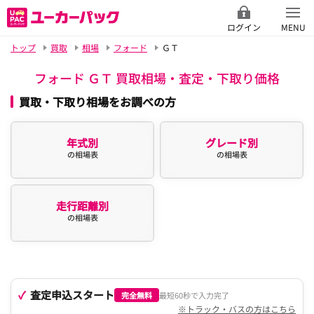
ログイン
MENU
トップ
買取
相場
フォード
ＧＴ
フォード ＧＴ 買取相場・査定・下取り価格
買取・下取り相場をお調べの方
年式別
グレード別
の相場表
の相場表
走行距離別
の相場表
査定申込スタート
完全無料
最短60秒で入力完了
※トラック・バスの方はこちら