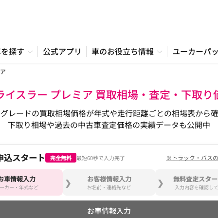
車を探す
公式アプリ
車のお役立ち情報
ユーカーパ
ア
ライスラー プレミア 買取相場・査定・下取り
各グレードの買取相場価格が年式や走行距離ごとの相場表から確
下取り相場や過去の中古車査定価格の実績データも公開中
申込スタート
※トラック・バス
完全無料
最短60秒で入力完了
お車情報入力
お客様情報入力
無料査定スター
ーカー・年式など
お名前・連絡先など
入力内容を確認し
お車情報入力