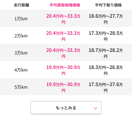
走行距離
平均買取相場価格
平均下取り価格
20.4
33.3
18.6
27.7
万円〜
万
万円〜
万
1万km
円
円
20.4
33.3
17.3
28.5
万円〜
万
万円〜
万
2万km
円
円
20.4
33.3
18.7
28.2
万円〜
万
万円〜
万
3万km
円
円
19.9
30.9
18.3
26.8
万円〜
万
万円〜
万
4万km
円
円
19.9
30.9
17.5
27.6
万円〜
万
万円〜
万
5万km
円
円
もっとみる