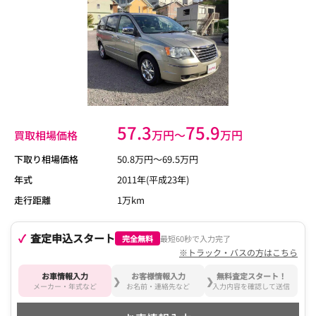
57.3
75.9
万円〜
万円
買取相場価格
下取り相場価格
50.8
万円〜
69.5
万円
年式
2011年(平成23年)
走行距離
1万km
査定申込スタート
完全無料
最短60秒で入力完了
※トラック・バスの方はこちら
お車情報入力
お客様情報入力
無料査定スタート！
メーカー・年式など
お名前・連絡先など
入力内容を確認して送信