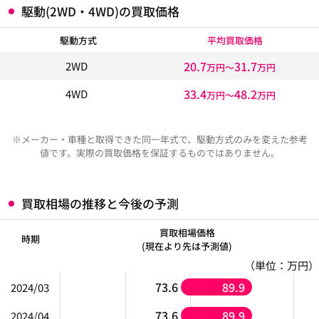
駆動(2WD・4WD)の買取価格
駆動方式
平均買取価格
20.7
31.7
2WD
万円〜
万円
33.4
48.2
4WD
万円〜
万円
※メーカー・車種と取得できた同一年式で、駆動方式のみを変えた参考
値です。実際の買取価格を保証するものではありません。
買取相場の推移と今後の予測
買取相場価格
時期
(現在より先は予測値)
（単位：万円）
73.6
89.9
2024/03
73.6
89.9
2024/04