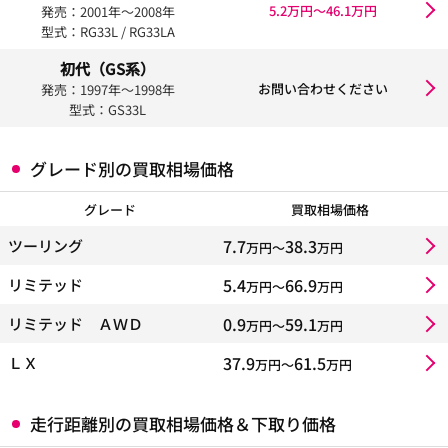
5.2万円〜46.1万円
発売：2001年〜2008年
型式：RG33L / RG33LA
初代（GS系）
お問い合わせください
発売：1997年〜1998年
型式：GS33L
グレード別の買取相場価格
グレード
買取相場価格
7.7
38.3
ツーリング
万円〜
万円
5.4
66.9
リミテッド
万円〜
万円
0.9
59.1
リミテッド ＡＷＤ
万円〜
万円
37.9
61.5
ＬＸ
万円〜
万円
走行距離別の買取相場価格＆下取り価格