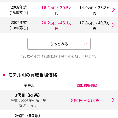
16.4
39.5
14.0
33.8
2008年式
万円〜
万
万円〜
万
(18年落ち)
円
円
20.2
46.1
17.8
40.7
2007年式
万円〜
万
万円〜
万
(19年落ち)
円
円
もっとみる
※記載の年式は初度登録年月の年を指しています。
モデル別の買取相場価格
モデル
買取相場価格
3代目（RT系）
5.6万円〜42.9万円
発売：2008年〜2011年
型式：RT38
2代目（RG系）