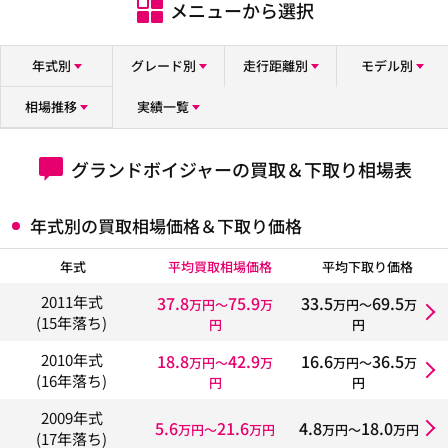
メニューから選択
年式別
グレード別
走行距離別
モデル別
相場推移
実績一覧
グランドボイジャーの買取＆下取り相場表
年式別の買取相場価格＆下取り価格
年式
平均買取相場価格
平均下取り価格
37.8
75.9
33.5
69.5
2011年式
万円〜
万
万円〜
万
(15年落ち)
円
円
18.8
42.9
16.6
36.5
2010年式
万円〜
万
万円〜
万
(16年落ち)
円
円
2009年式
5.6
21.6
4.8
18.0
万円〜
万円
万円〜
万円
(17年落ち)