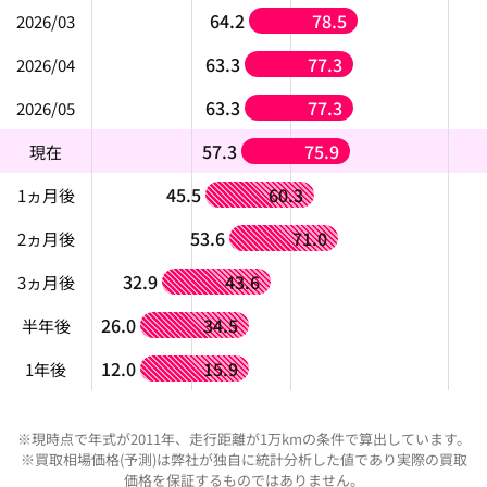
64.2
78.5
2026/03
63.3
77.3
2026/04
63.3
77.3
2026/05
57.3
75.9
現在
45.5
60.3
1ヵ月後
53.6
71.0
2ヵ月後
32.9
43.6
3ヵ月後
26.0
34.5
半年後
12.0
15.9
1年後
※現時点で年式が2011年、走行距離が1万kmの条件で算出しています。
※買取相場価格(予測)は弊社が独自に統計分析した値であり実際の買取
価格を保証するものではありません。