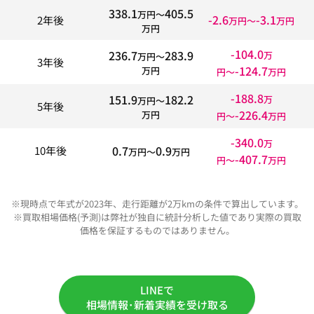
338.1
405.5
万円〜
-2.6
-3.1
2年後
万円〜
万円
万円
-104.0
236.7
283.9
万
万円〜
3年後
-124.7
万円
円〜
万円
-188.8
151.9
182.2
万
万円〜
5年後
-226.4
万円
円〜
万円
-340.0
万
0.7
0.9
10年後
万円〜
万円
-407.7
円〜
万円
※現時点で年式が2023年、走行距離が2万kmの条件で算出しています。
※買取相場価格(予測)は弊社が独自に統計分析した値であり実際の買取
価格を保証するものではありません。
LINEで
相場情報･新着実績を受け取る