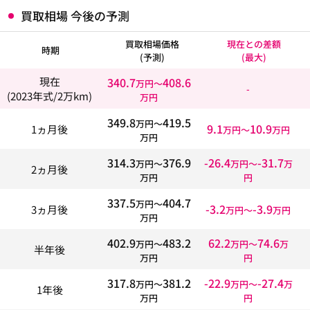
買取相場 今後の予測
買取相場価格
現在との差額
時期
(予測)
(最大)
340.7
408.6
現在
万円〜
-
(2023年式/2万km)
万円
349.8
419.5
万円〜
9.1
10.9
1ヵ月後
万円〜
万円
万円
314.3
376.9
-26.4
-31.7
万円〜
万円〜
万
2ヵ月後
万円
円
337.5
404.7
万円〜
-3.2
-3.9
3ヵ月後
万円〜
万円
万円
402.9
483.2
62.2
74.6
万円〜
万円〜
万
半年後
万円
円
317.8
381.2
-22.9
-27.4
万円〜
万円〜
万
1年後
万円
円