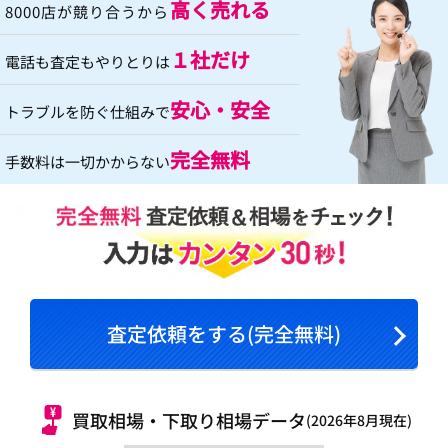
高く売れる
8000店が競り合うから
１社だけ
電話も査定もやりとりは
安心・安全
トラブルを防ぐ仕組みで
完全無料
手数料は一切かからない
査定依頼をする(完全無料)
買取相場・下取り相場データ
(2026年8月現在)