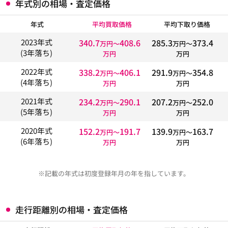
年式別の相場・査定価格
年式
平均買取価格
平均下取り価格
340.7
408.6
285.3
373.4
2023年式
万円〜
万円〜
(3年落ち)
万円
万円
338.2
406.1
291.9
354.8
2022年式
万円〜
万円〜
(4年落ち)
万円
万円
234.2
290.1
207.2
252.0
2021年式
万円〜
万円〜
(5年落ち)
万円
万円
152.2
191.7
139.9
163.7
2020年式
万円〜
万円〜
(6年落ち)
万円
万円
※記載の年式は初度登録年月の年を指しています。
走行距離別の相場・査定価格