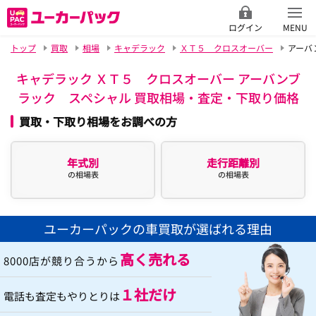
ログイン
MENU
トップ
買取
相場
キャデラック
ＸＴ５ クロスオーバー
アーバ
キャデラック ＸＴ５ クロスオーバー アーバンブ
ラック スペシャル 買取相場・査定・下取り価格
買取・下取り相場をお調べの方
年式別
走行距離別
の相場表
の相場表
ユーカーパックの車買取が選ばれる理由
高く売れる
8000店が競り合うから
１社だけ
電話も査定もやりとりは