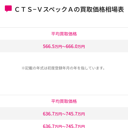
ＣＴＳ−ＶスペックＡの買取価格相場表
平均買取価格
566.5
666.0
万円〜
万円
※記載の年式は初度登録年月の年を指しています。
平均買取価格
636.7
745.7
万円〜
万円
636.7
745.7
万円〜
万円