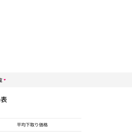
覧
場表
平均下取り価格