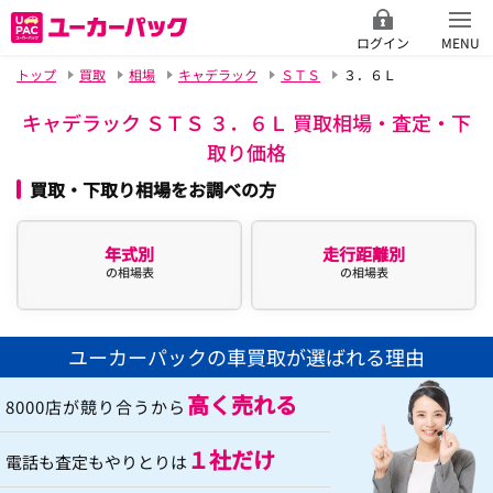
ログイン
MENU
トップ
買取
相場
キャデラック
ＳＴＳ
３．６Ｌ
キャデラック ＳＴＳ ３．６Ｌ 買取相場・査定・下
取り価格
買取・下取り相場をお調べの方
年式別
走行距離別
の相場表
の相場表
ユーカーパックの車買取が選ばれる理由
高く売れる
8000店が競り合うから
１社だけ
電話も査定もやりとりは