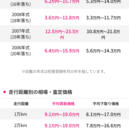
6.2
15.7
5.3
14.0
万円〜
万円
万円〜
万円
(16年落ち)
2008年式
3.6
12.8
3.3
11.7
万円〜
万円
万円〜
万円
(18年落ち)
12.5
23.5
10.8
21.0
2007年式
万円〜
万
万円〜
万
(19年落ち)
円
円
2006年式
6.4
15.9
5.6
14.3
万円〜
万円
万円〜
万円
(20年落ち)
※記載の年式は初度登録年月の年を指しています。
走行距離別の相場・査定価格
走行距離
平均買取価格
平均下取り価格
9.1
19.0
8.1
17.0
1万km
万円〜
万円
万円〜
万円
9.1
19.0
7.8
16.6
2万km
万円〜
万円
万円〜
万円