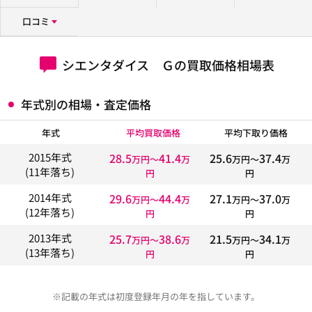
口コミ
シエンタダイス Ｇの買取価格相場表
年式別の相場・査定価格
年式
平均買取価格
平均下取り価格
28.5
41.4
25.6
37.4
2015年式
万円〜
万
万円〜
万
(11年落ち)
円
円
29.6
44.4
27.1
37.0
2014年式
万円〜
万
万円〜
万
(12年落ち)
円
円
25.7
38.6
21.5
34.1
2013年式
万円〜
万
万円〜
万
(13年落ち)
円
円
※記載の年式は初度登録年月の年を指しています。