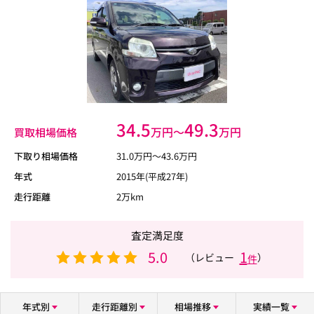
34.5
49.3
万円〜
万円
買取相場価格
下取り相場価格
31.0
万円〜
43.6
万円
年式
2015年(平成27年)
走行距離
2万km
査定満足度
5.0
1
（レビュー
）
件
年式別
走行距離別
相場推移
実績一覧