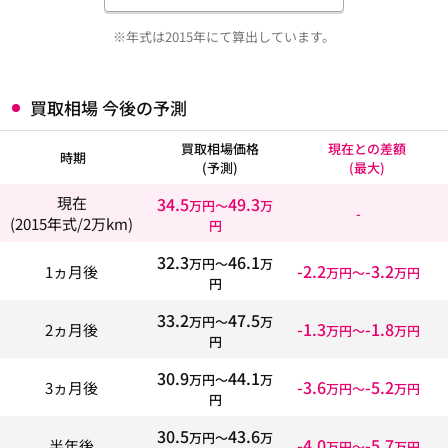
※年式は2015年にて算出しています。
買取相場 今後の予測
買取相場価格
現在との差額
時期
(予測)
(最大)
34.5
49.3
現在
万円〜
万
-
(2015年式/2万km)
円
32.3
46.1
万円〜
万
-2.2
-3.2
1ヵ月後
万円〜
万円
円
33.2
47.5
万円〜
万
-1.3
-1.8
2ヵ月後
万円〜
万円
円
30.9
44.1
万円〜
万
-3.6
-5.2
3ヵ月後
万円〜
万円
円
30.5
43.6
万円〜
万
-4.0
-5.7
半年後
万円〜
万円