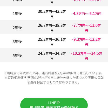
円
30.2
43.2
万円〜
万
-4.3
-6.1
1年後
万円〜
万円
円
26.8
38.3
-7.7
-11.0
万円〜
万
万円〜
万
2年後
円
円
25.2
36.1
-9.3
-13.2
万円〜
万
万円〜
万
3年後
円
円
24.3
34.8
-10.2
-14.5
万円〜
万
万円〜
万
5年後
円
円
※現時点で年式が2015年、走行距離が2万kmの条件で算出しています。
※買取相場価格(予測)は弊社が独自に統計分析した値であり実際の買取
価格を保証するものではありません。
LINEで
相場情報･新着実績を受け取る