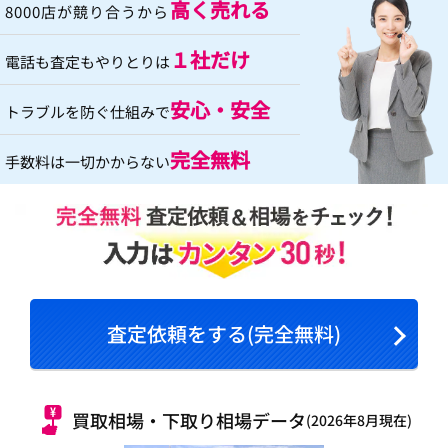
高く売れる
8000店が競り合うから
１社だけ
電話も査定もやりとりは
安心・安全
トラブルを防ぐ仕組みで
完全無料
手数料は一切かからない
査定依頼をする(完全無料)
買取相場・下取り相場データ
(2026年8月現在)