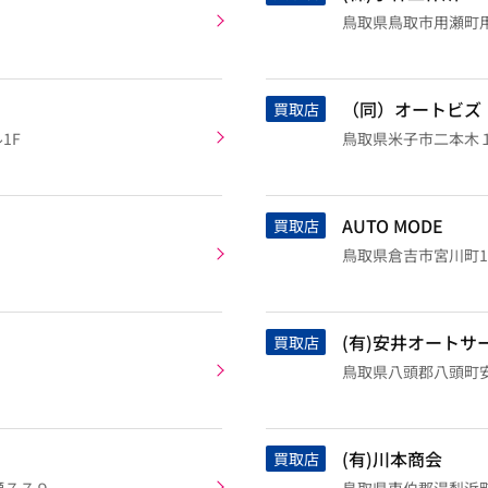
鳥取県鳥取市用瀬町
（同）オートビズ
買取店
1F
鳥取県米子市二本木
AUTO MODE
買取店
鳥取県倉吉市宮川町17
(有)安井オートサ
買取店
鳥取県八頭郡八頭町安井
(有)川本商会
買取店