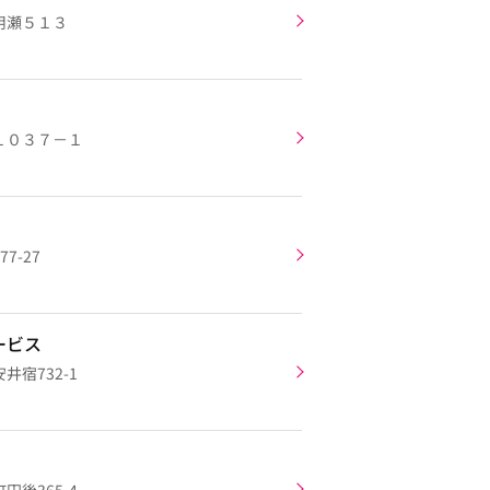
用瀬５１３
１０３７－１
7-27
ービス
宿732-1