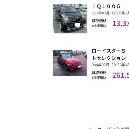
ｉＱ１００Ｇ
H21年02月（2009年2月）
買取価格
13.3
(対相場比)
ロードスターＳ
トセレクション
R04年03月（2022年3月）
買取価格
261.
(対相場比)