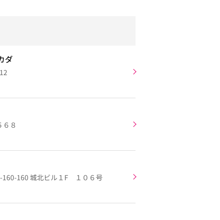
カダ
12
５６８
160-160 城北ビル１F １０６号