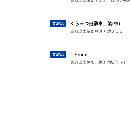
鳥取県東伯郡湯梨浜町はわい長
くらみつ自動車工業(株)
買取店
鳥取県東伯郡琴浦町釛３０６
C-Smile
買取店
鳥取県東伯郡北栄町国坂755-1