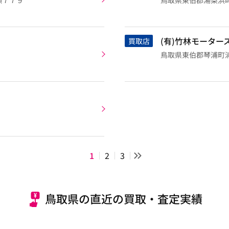
瀬７７９
鳥取県東伯郡湯梨浜町田
(有)竹林モーター
買取店
鳥取県東伯郡琴浦町
1
2
3
鳥取県の直近の買取・査定実績