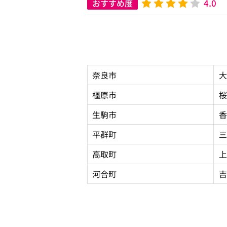
4.0
おすすめ度
奈良市
大
橿原市
桜
生駒市
香
平群町
三
高取町
上
河合町
吉