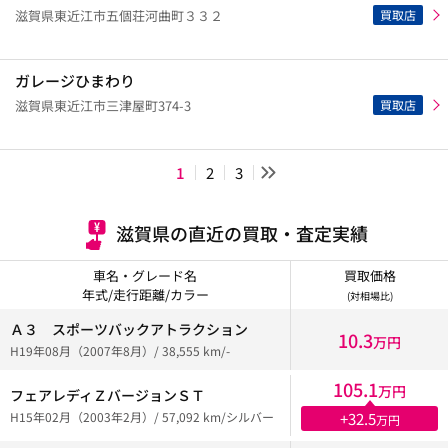
買取店
滋賀県東近江市五個荘河曲町３３２
ガレージひまわり
買取店
滋賀県東近江市三津屋町374-3
1
2
3
滋賀県の直近の買取・査定実績
車名・グレード名
買取価格
年式/走行距離/カラー
(対相場比)
Ａ３ スポーツバックアトラクション
10.3
万円
H19年08月（2007年8月）/ 38,555 km/-
105.1
万円
フェアレディＺバージョンＳＴ
H15年02月（2003年2月）/ 57,092 km/シルバー
+32.5
万円