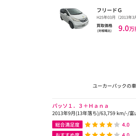
フリードＧ
H25年03月（2013年3月）
買取価格
9.0
万
(対相場比)
ユーカーパックの
パッソ１．３＋Ｈａｎａ
2013年9月(13年落ち)/63,759 km/-
4.0
総合満足度
4.0
おすすめ度