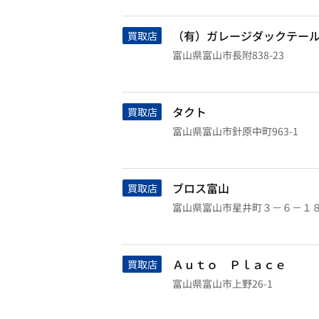
（有）ガレージダックテー
買取店
富山県富山市長附838-23
タクト
買取店
富山県富山市針原中町963-1
ブロス富山
買取店
富山県富山市星井町３－６－１
Ａｕｔｏ Ｐｌａｃｅ
買取店
富山県富山市上野26-1