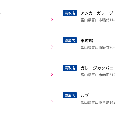
ル
アンカーガレージ
買取店
富山県富山市稲代11-
車遊館
買取店
富山県富山市飯野20-
ガレージカンパニ
買取店
８
富山県富山市赤田512
ルブ
買取店
富山県富山市草島143