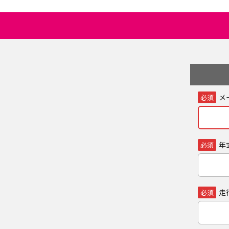
メ
必須
年
必須
走
必須