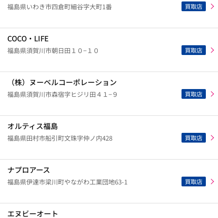
買取店
福島県いわき市四倉町細谷字大町1番
COCO・LIFE
買取店
福島県須賀川市朝日田１０−１０
（株）ヌーベルコーポレーション
買取店
福島県須賀川市森宿字ヒジリ田４１−９
オルティス福島
買取店
福島県田村市船引町文珠字仲ノ内428
ナプロアース
買取店
福島県伊達市梁川町やながわ工業団地63-1
エヌビーオート