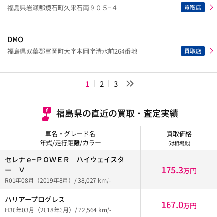
買取店
福島県岩瀬郡鏡石町久来石南９０５−４
DMO
買取店
福島県双葉郡富岡町大字本岡字清水前264番地
1
2
3
福島県の直近の買取・査定実績
車名・グレード名
買取価格
年式/走行距離/カラー
(対相場比)
セレナｅ−ＰＯＷＥＲ ハイウェイスタ
175.3
ー Ｖ
万円
R01年08月（2019年8月）/ 38,027 km/-
ハリアープログレス
167.0
万円
H30年03月（2018年3月）/ 72,564 km/-