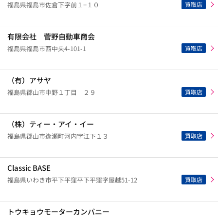
買取店
福島県福島市佐倉下字前１−１０
有限会社 菅野自動車商会
買取店
福島県福島市西中央4-101-1
（有）アサヤ
買取店
福島県郡山市中野１丁目 ２９
（株）ティー・アイ・イー
買取店
福島県郡山市逢瀬町河内字江下１３
Classic BASE
買取店
福島県いわき市平下平窪平下平窪字屋越51-12
トウキョウモーターカンパニー