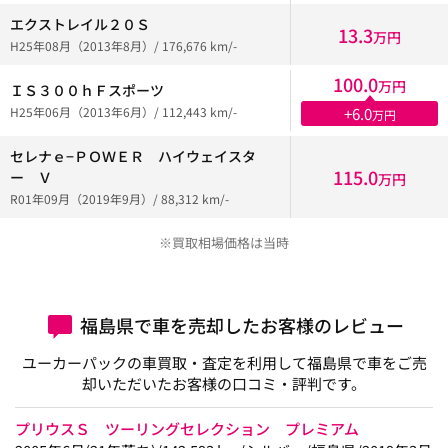
エクストレイル２０Ｓ
13.3
万円
H25年08月（2013年8月）/ 176,676 km/-
100.0
万円
ＩＳ３００ｈＦスポーツ
H25年06月（2013年6月）/ 112,443 km/-
+6.0
万円
セレナｅ−ＰＯＷＥＲ ハイウェイスタ
115.0
ー Ｖ
万円
R01年09月（2019年9月）/ 88,312 km/-
※買取相場価格は当時
福島県で車を売却したお客様のレビュー
ユーカーパックの車買取・査定を利用して福島県で車をご売
却いただいたお客様の口コミ・評判です。
プリウスＳ ツーリングセレクション プレミアム