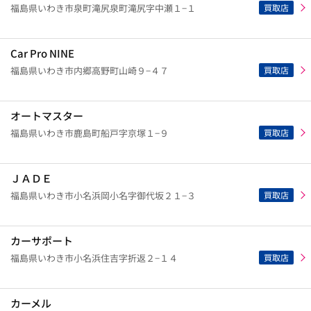
買取店
福島県いわき市泉町滝尻泉町滝尻字中瀬１−１
Car Pro NINE
買取店
福島県いわき市内郷高野町山崎９−４７
オートマスター
買取店
福島県いわき市鹿島町船戸字京塚１−９
ＪＡＤＥ
買取店
福島県いわき市小名浜岡小名字御代坂２１−３
カーサポート
買取店
福島県いわき市小名浜住吉字折返２−１４
カーメル