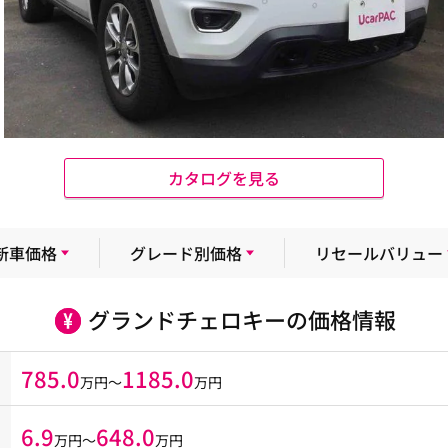
カタログを見る
新車価格
グレード別価格
リセールバリュー
グランドチェロキーの価格情報
785.0
1185.0
万円～
万円
6.9
648.0
万円〜
万円