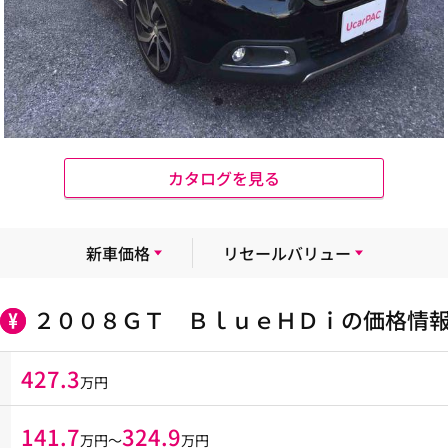
カタログを見る
新車価格
リセールバリュー
２００８ＧＴ ＢｌｕｅＨＤｉの価格情
427.3
万円
141.7
324.9
万円〜
万円