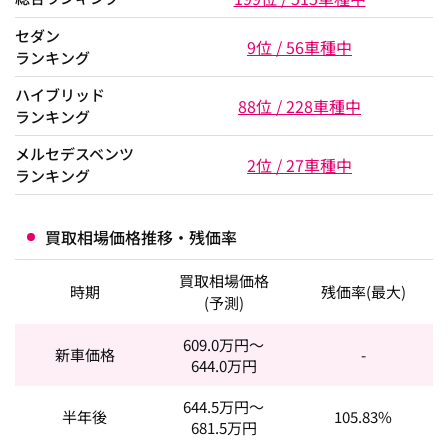
セダン
9位 / 56車種中
ランキング
ハイブリッド
88位 / 228車種中
ランキング
メルセデスベンツ
2位 / 27車種中
ランキング
買取相場価格推移・残価率
買取相場価格
時期
残価率(最大)
(予測)
609.0
万円～
新車価格
-
644.0
万円
644.5
万円～
半年後
105.83%
681.5
万円