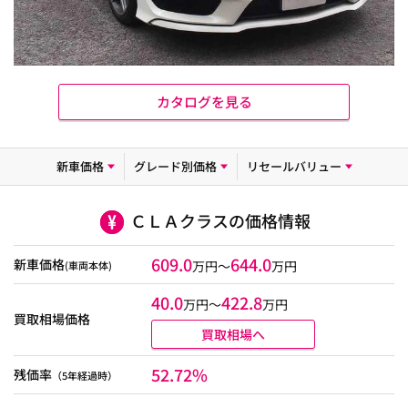
カタログを見る
新車価格
グレード別価格
リセールバリュー
ＣＬＡクラスの価格情報
609.0
644.0
新車価格
万円～
万円
(車両本体)
40.0
422.8
万円〜
万円
買取相場価格
買取相場へ
52.72%
残価率
（5年経過時）