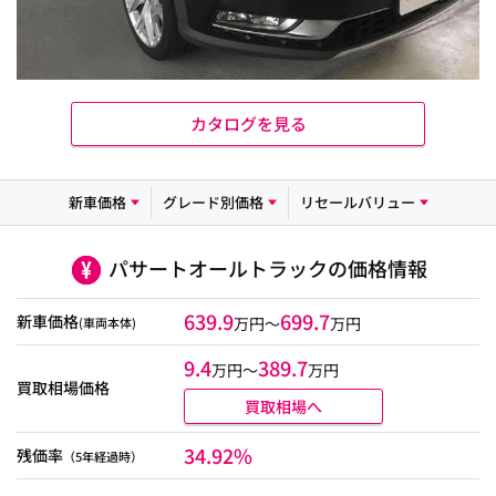
カタログを見る
新車価格
グレード別価格
リセールバリュー
パサートオールトラックの価格情報
639.9
699.7
新車価格
万円～
万円
(車両本体)
9.4
389.7
万円〜
万円
買取相場価格
買取相場へ
34.92%
残価率
（5年経過時）