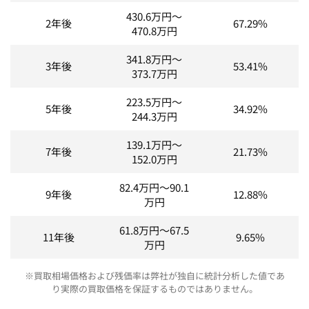
430.6
万円～
2年後
67.29%
470.8
万円
341.8
万円～
3年後
53.41%
373.7
万円
223.5
万円～
5年後
34.92%
244.3
万円
139.1
万円～
7年後
21.73%
152.0
万円
82.4
万円～
90.1
9年後
12.88%
万円
61.8
万円～
67.5
11年後
9.65%
万円
※買取相場価格および残価率は弊社が独自に統計分析した値であ
り実際の買取価格を保証するものではありません。