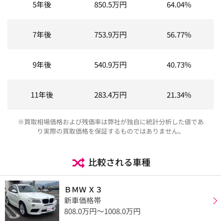
5年後
850.5
万円
64.04%
7年後
753.9
万円
56.77%
9年後
540.9
万円
40.73%
11年後
283.4
万円
21.34%
※買取相場価格および残価率は弊社が独自に統計分析した値であ
り実際の買取価格を保証するものではありません。
比較される車種
ＢＭＷ Ｘ３
新車価格帯
808.0万円〜1008.0万円