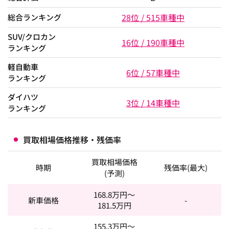
28位 / 515車種中
総合ランキング
SUV/クロカン
16位 / 190車種中
ランキング
軽自動車
6位 / 57車種中
ランキング
ダイハツ
3位 / 14車種中
ランキング
買取相場価格推移・残価率
買取相場価格
時期
残価率(最大)
(予測)
168.8
万円～
新車価格
-
181.5
万円
155.3
万円～