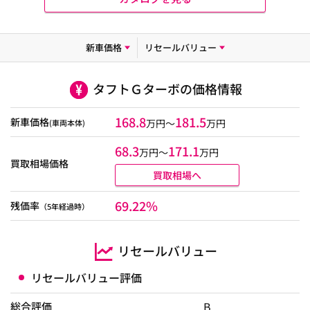
新車価格
リセールバリュー
タフトＧターボの価格情報
168.8
181.5
新車価格
万円～
万円
(車両本体)
68.3
171.1
万円〜
万円
買取相場価格
買取相場へ
69.22%
残価率
（5年経過時）
リセールバリュー
リセールバリュー評価
B
総合評価