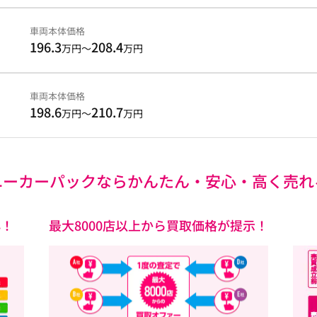
車両本体価格
196.3
208.4
万円～
万円
車両本体価格
198.6
210.7
万円～
万円
ユーカーパックなら
かんたん・安心・高く売れ
心！
最大8000店以上から買取価格が提示！