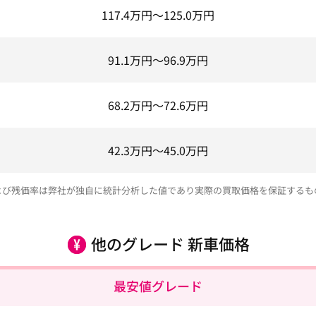
117.4
万円～
125.0
万円
91.1
万円～
96.9
万円
68.2
万円～
72.6
万円
42.3
万円～
45.0
万円
よび残価率は弊社が独自に統計分析した値であり実際の買取価格を保証するも
他のグレード 新車価格
最安値グレード