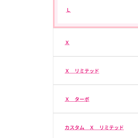
Ｌ
Ｘ
Ｘ リミテッド
Ｘ ターボ
カスタム Ｘ リミテッド