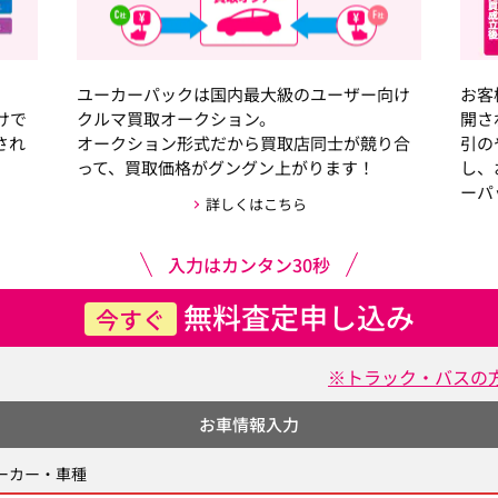
ユーカーパックは国内最大級のユーザー向け
お客
けで
クルマ買取オークション。
開さ
され
オークション形式だから買取店同士が競り合
引の
って、買取価格がグングン上がります！
し、
ーパ
詳しくはこちら
入力はカンタン30秒
無料査定申し込み
今すぐ
※トラック・バスの
お車情報入力
ーカー・車種