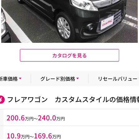
カタログを見る
新車価格
グレード別価格
リセールバリュー
フレアワゴン カスタムスタイルの価格情
200.6
240.0
万円～
万円
10.9
169.6
万円〜
万円