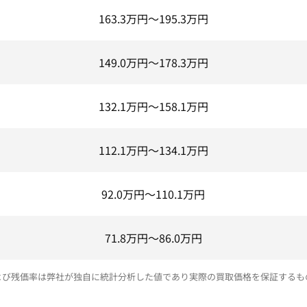
163.3
万円～
195.3
万円
149.0
万円～
178.3
万円
132.1
万円～
158.1
万円
112.1
万円～
134.1
万円
92.0
万円～
110.1
万円
71.8
万円～
86.0
万円
よび残価率は弊社が独自に統計分析した値であり実際の買取価格を保証するも