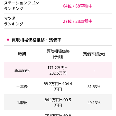
ステーションワゴン
64位 / 68車種中
ランキング
マツダ
27位 / 28車種中
ランキング
買取相場価格推移・残価率
買取相場価格
時期
残価率(最大)
(予測)
171.2
万円～
新車価格
-
202.5
万円
88.2
万円～
104.4
半年後
51.53%
万円
84.1
万円～
99.5
1年後
49.13%
万円
75.9
万円～
89.8