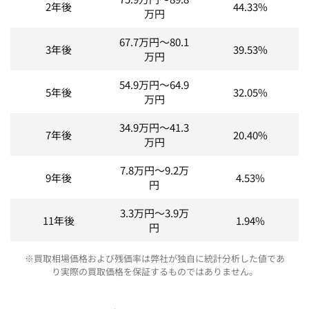
2年後
44.33%
万円
67.7
万円～
80.1
3年後
39.53%
万円
54.9
万円～
64.9
5年後
32.05%
万円
34.9
万円～
41.3
7年後
20.40%
万円
7.8
万円～
9.2
万
9年後
4.53%
円
3.3
万円～
3.9
万
11年後
1.94%
円
※買取相場価格および残価率は弊社が独自に統計分析した値であ
り実際の買取価格を保証するものではありません。