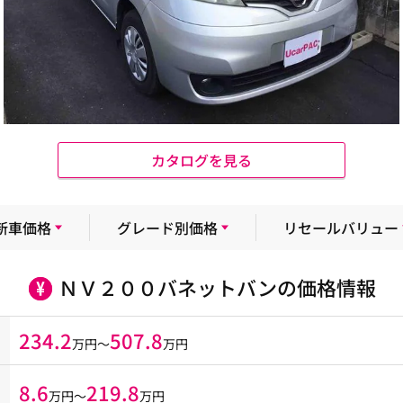
カタログを見る
新車価格
グレード別価格
リセールバリュー
ＮＶ２００バネットバンの価格情報
234.2
507.8
万円～
万円
8.6
219.8
万円〜
万円