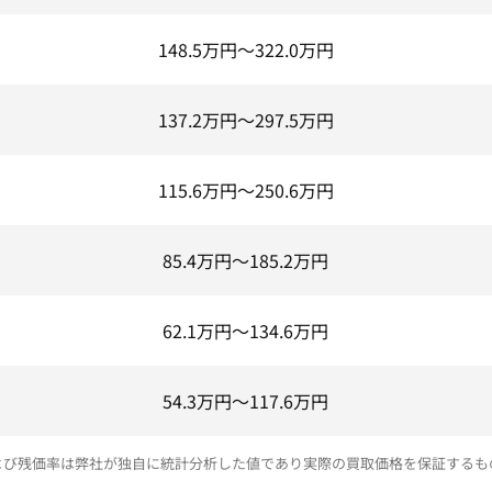
148.5
万円～
322.0
万円
137.2
万円～
297.5
万円
115.6
万円～
250.6
万円
85.4
万円～
185.2
万円
62.1
万円～
134.6
万円
54.3
万円～
117.6
万円
よび残価率は弊社が独自に統計分析した値であり実際の買取価格を保証するも