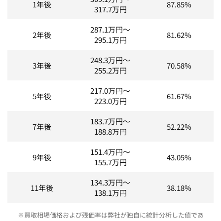
1年後
87.85%
317.7
万円
287.1
万円～
2年後
81.62%
295.1
万円
248.3
万円～
3年後
70.58%
255.2
万円
217.0
万円～
5年後
61.67%
223.0
万円
183.7
万円～
7年後
52.22%
188.8
万円
151.4
万円～
9年後
43.05%
155.7
万円
134.3
万円～
11年後
38.18%
138.1
万円
※買取相場価格および残価率は弊社が独自に統計分析した値であ