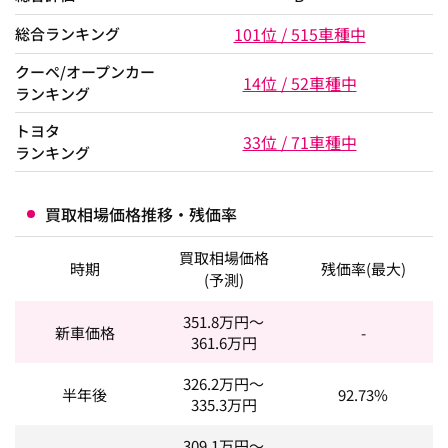
101位 / 515車種中
総合ランキング
クーペ/オープンカー
14位 / 52車種中
ランキング
トヨタ
33位 / 71車種中
ランキング
買取相場価格推移・残価率
買取相場価格
時期
残価率(最大)
(予測)
351.8
万円～
新車価格
-
361.6
万円
326.2
万円～
半年後
92.73%
335.3
万円
309.1
万円～