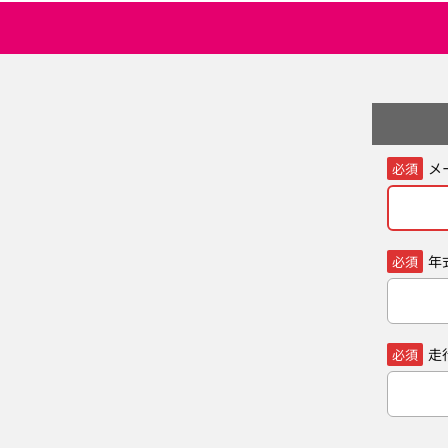
メ
必須
年
必須
走
必須