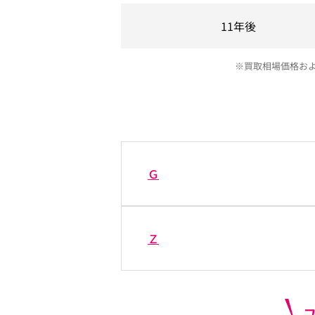
11年後
※買取相場価格お
Ｇ
Ｚ